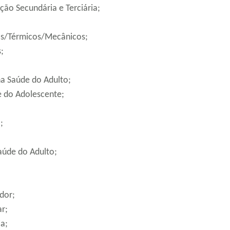
ção Secundária e Terciária;
cos/Térmicos/Mecânicos;
;
na Saúde do Adulto;
e do Adolescente;
;
aúde do Adulto;
dor;
ar;
ia;