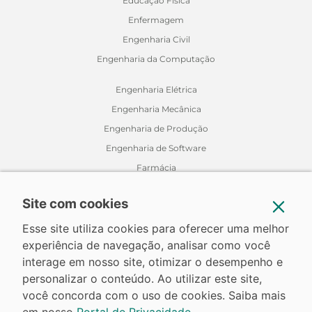
Educação Física
Enfermagem
Engenharia Civil
Engenharia da Computação
Engenharia Elétrica
Engenharia Mecânica
Engenharia de Produção
Engenharia de Software
Farmácia
Fisioterapia
Site com cookies
Jornalismo
Medicina Veterinária
Esse site utiliza cookies para oferecer uma melhor
experiência de navegação, analisar como você
Nutrição
interage em nosso site, otimizar o desempenho e
Odontologia
personalizar o conteúdo. Ao utilizar este site,
Relações Internacionais
você concorda com o uso de cookies. Saiba mais