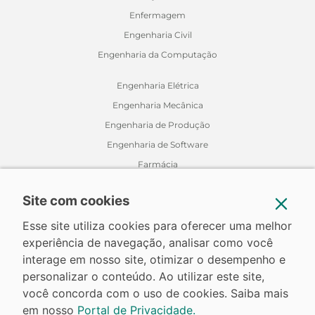
Enfermagem
Engenharia Civil
Engenharia da Computação
Engenharia Elétrica
Engenharia Mecânica
Engenharia de Produção
Engenharia de Software
Farmácia
Fisioterapia
Site com cookies
Jornalismo
Medicina Veterinária
Esse site utiliza cookies para oferecer uma melhor
experiência de navegação, analisar como você
Nutrição
interage em nosso site, otimizar o desempenho e
Odontologia
personalizar o conteúdo. Ao utilizar este site,
Relações Internacionais
você concorda com o uso de cookies. Saiba mais
em nosso
Portal de Privacidade.