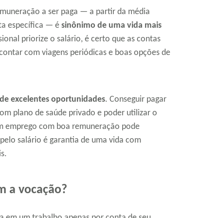
muneração a ser paga — a partir da média
rta específica — é
sinônimo de uma vida mais
sional priorize o salário, é certo que as contas
 contar com viagens periódicas e boas opções de
de excelentes oportunidades
. Conseguir pagar
com plano de saúde privado e poder utilizar o
e um emprego com boa remuneração pode
o pelo salário é garantia de uma vida com
s.
m a vocação?
dia em um trabalho apenas por conta de seu