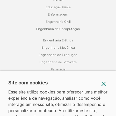
Educação Física
Enfermagem
Engenharia Civil
Engenharia da Computação
Engenharia Elétrica
Engenharia Mecânica
Engenharia de Produção
Engenharia de Software
Farmácia
Fisioterapia
Site com cookies
Jornalismo
Medicina Veterinária
Esse site utiliza cookies para oferecer uma melhor
experiência de navegação, analisar como você
Nutrição
interage em nosso site, otimizar o desempenho e
Odontologia
personalizar o conteúdo. Ao utilizar este site,
Relações Internacionais