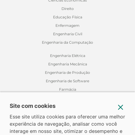
Ciências Econômicas
Direito
Educação Física
Enfermagem
Engenharia Civil
Engenharia da Computação
Engenharia Elétrica
Engenharia Mecânica
Engenharia de Produção
Engenharia de Software
Farmácia
Fisioterapia
Site com cookies
Jornalismo
Medicina Veterinária
Esse site utiliza cookies para oferecer uma melhor
experiência de navegação, analisar como você
Nutrição
interage em nosso site, otimizar o desempenho e
Odontologia