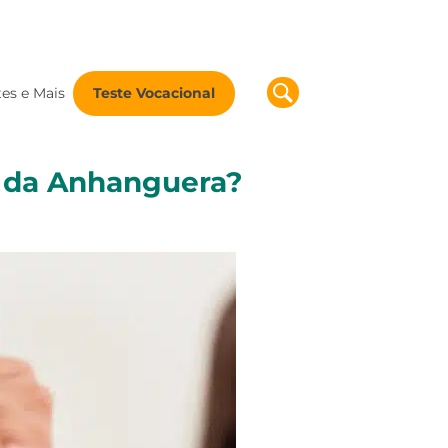
tes e Mais
Teste Vocacional
a da Anhanguera?