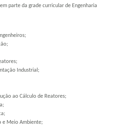
zem parte da grade curricular de Engenharia
ngenheiros;
ção;
eatores;
ntação Industrial;
ução ao Cálculo de Reatores;
a;
ca;
o e Meio Ambiente;