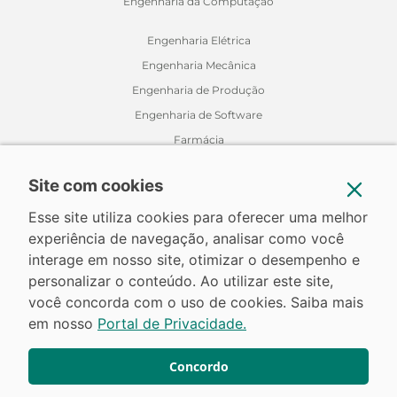
Engenharia da Computação
Engenharia Elétrica
Engenharia Mecânica
Engenharia de Produção
Engenharia de Software
Farmácia
Fisioterapia
Site com cookies
Jornalismo
Medicina Veterinária
Esse site utiliza cookies para oferecer uma melhor
experiência de navegação, analisar como você
Nutrição
interage em nosso site, otimizar o desempenho e
Odontologia
personalizar o conteúdo. Ao utilizar este site,
Relações Internacionais
você concorda com o uso de cookies. Saiba mais
em nosso
Portal de Privacidade.
Concordo