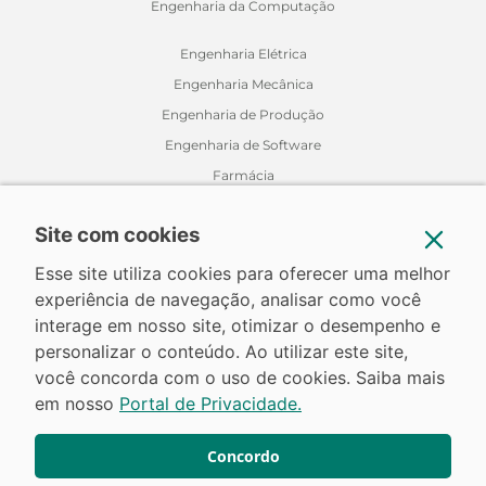
Engenharia da Computação
Engenharia Elétrica
Engenharia Mecânica
Engenharia de Produção
Engenharia de Software
Farmácia
Fisioterapia
Site com cookies
Jornalismo
Medicina Veterinária
Esse site utiliza cookies para oferecer uma melhor
Nutrição
experiência de navegação, analisar como você
interage em nosso site, otimizar o desempenho e
Odontologia
personalizar o conteúdo. Ao utilizar este site,
Relações Internacionais
você concorda com o uso de cookies. Saiba mais
em nosso
Portal de Privacidade.
Concordo