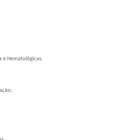
as e Hematológicas.
lação;
as.