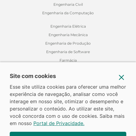
Engenharia Civil
Engenharia da Computação
Engenharia Elétrica
Engenharia Mecânica
Engenharia de Produção
Engenharia de Software
Farmácia
Fisioterapia
Site com cookies
Jornalismo
Medicina Veterinária
Esse site utiliza cookies para oferecer uma melhor
experiência de navegação, analisar como você
Nutrição
interage em nosso site, otimizar o desempenho e
Odontologia
personalizar o conteúdo. Ao utilizar este site,
Relações Internacionais
você concorda com o uso de cookies. Saiba mais
em nosso
Portal de Privacidade.