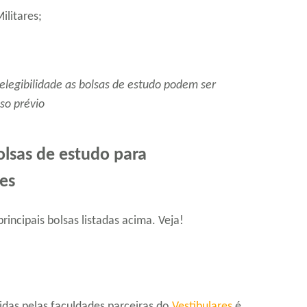
ilitares;
e elegibilidade as bolsas de estudo podem ser
so prévio
lsas de estudo para
es
rincipais bolsas listadas acima. Veja!
das pelas faculdades parceiras do
Vestibulares
é