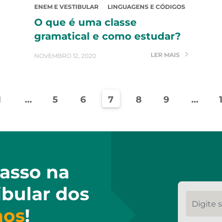
ENEM E VESTIBULAR
LINGUAGENS E CÓDIGOS
O que é uma classe
gramatical e como estudar?
LER MAIS
NOVEMBRO 12, 2020
1
…
5
6
7
8
9
…
asso na
ibular dos
Digite se
hos
!