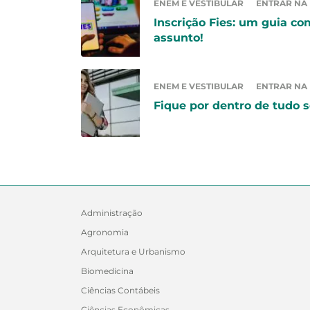
ENEM E VESTIBULAR
ENTRAR NA
Inscrição Fies: um guia co
assunto!
ENEM E VESTIBULAR
ENTRAR NA
Fique por dentro de tudo s
Administração
Agronomia
Arquitetura e Urbanismo
Biomedicina
Ciências Contábeis
Ciências Econômicas