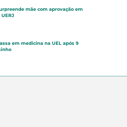
surpreende mãe com aprovação em
a UERJ
assa em medicina na UEL após 9
sinho