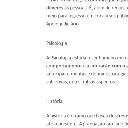
O Direito abrange as
normas que regul
deveres
às pessoas. É, além de requisi
meio para ingresso em concursos públic
Apoio judiciário.
Psicologia
A Psicologia estuda o ser humano em 
comportamento
e à
interação com o 
antecipar condutas e definir estratégia
subjetivas, entre outros aspectos.
História
A história é o ramo que busca
descreve
até o presente. A graduação (ao lado 