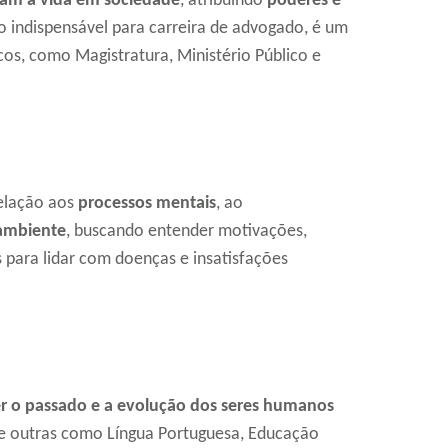
am a vida em sociedade
, atribuindo
poderes e
to indispensável para carreira de advogado, é um
os, como Magistratura, Ministério Público e
relação aos
processos mentais
, ao
ambiente
, buscando entender motivações,
s para lidar com doenças e insatisfações
r o passado e a evolução dos seres humanos
de outras como Língua Portuguesa, Educação