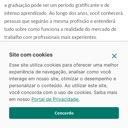
a graduação pode ser um período gratificante e de
intenso aprendizado. Ao longo dos anos, você conhecerá
pessoas que seguirão a mesma profissão e entenderá
tudo sobre como funciona a realidade do mercado de
trabalho com profissionais mais experientes.
Site com cookies
Uma boa faculdade pode ser a ponte que você precisa
Esse site utiliza cookies para oferecer uma melhor
para chegar ao mercado de trabalho entendendo quais
experiência de navegação, analisar como você
são os reais desafios da sua área.
interage em nosso site, otimizar o desempenho e
personalizar o conteúdo. Ao utilizar este site,
você concorda com o uso de cookies. Saiba mais
Aproveite o período de estágio
em nosso
Portal de Privacidade.
Não há nada mais valioso do que
experiência,
Concordo
conhecimento e uma rede de contatos
para ingressar
no mercado de trabalho, e o estágio de Enfermagem