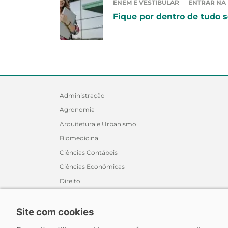
ENEM E VESTIBULAR
ENTRAR NA
Fique por dentro de tudo s
Administração
Agronomia
Arquitetura e Urbanismo
Biomedicina
Ciências Contábeis
Ciências Econômicas
Direito
Educação Física
Enfermagem
Site com cookies
Engenharia Civil