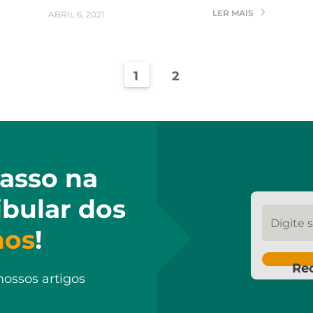
LER MAIS
ABRIL 6, 2021
1
2
asso na
ibular dos
Digite se
hos
!
Re
nossos artigos