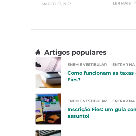
LER MAIS
MARÇO 27, 2023
Artigos populares
ENEM E VESTIBULAR
ENTRAR NA
Como funcionam as taxas
Fies?
ENEM E VESTIBULAR
ENTRAR NA
Inscrição Fies: um guia co
assunto!