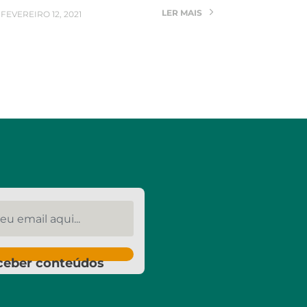
LER MAIS
FEVEREIRO 12, 2021
u email aqui...
ceber conteúdos