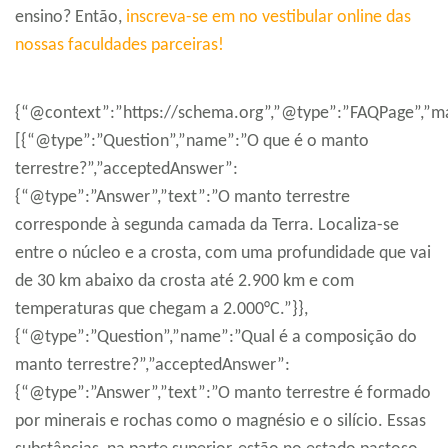
ensino? Então,
inscreva-se em no vestibular online das
nossas faculdades parceiras!
{“@context”:”https://schema.org”,”@type”:”FAQPage”,”ma
[{“@type”:”Question”,”name”:”O que é o manto
terrestre?”,”acceptedAnswer”:
{“@type”:”Answer”,”text”:”O manto terrestre
corresponde à segunda camada da Terra. Localiza-se
entre o núcleo e a crosta, com uma profundidade que vai
de 30 km abaixo da crosta até 2.900 km e com
temperaturas que chegam a 2.000°C.”}},
{“@type”:”Question”,”name”:”Qual é a composição do
manto terrestre?”,”acceptedAnswer”:
{“@type”:”Answer”,”text”:”O manto terrestre é formado
por minerais e rochas como o magnésio e o silício. Essas