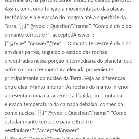
substâncias, na parte superior, estão no estado pastoso.
Assim, tem como função a movimentação das placas
tectônicas e a elevação do magma até a superfície da
Terra.”}},{“@type”:”Question”,”name”:”Como é dividido
o manto terrestre?”,”acceptedAnswer”:
{“@type”:”Answer”,”text”:”O manto terrestre é dividido
em duas partes, segundo o estado das rochas
encontradas nessa porção intermediária do planeta, que
sofrem com a temperatura elevada proveniente
principalmente do núcleo da Terra. Veja as diferenças
entre elas! Manto inferior: As rochas do manto inferior
apresentam uma característica líquida, por conta da
elevada temperatura da camada debaixo, conhecida
como núcleo.”}},{“@type”:”Question”,”name”:”Como
estudar manto terrestre para o Enem e
vestibulares?”,”acceptedAnswer”: