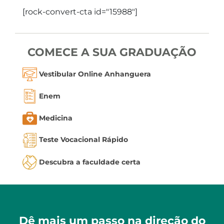
[rock-convert-cta id="15988"]
COMECE A SUA GRADUAÇÃO
Vestibular Online Anhanguera
Enem
Medicina
Teste Vocacional Rápido
Descubra a faculdade certa
Dê mais um passo na direção do