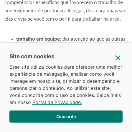
competências específicas que favorecem o trabalho de
um engenheiro de produção. A seguir, descubra quais são
elas e veja se você tem o perfil para trabalhar na área.
trabalho em equipe
: dar atenção ao que as outras
pessoas dizem, com tempo para entender os
Site com cookies
pontos feitos, fazendo perguntas conforme
apropriado e não interrompendo em momentos
Esse site utiliza cookies para oferecer uma melhor
inadequados;
experiência de navegação, analisar como você
pensamento crítico
: usando lógica e raciocínio
interage em nosso site, otimizar o desempenho e
personalizar o conteúdo. Ao utilizar este site,
para identificar os pontos fortes e fracos de
você concorda com o uso de cookies. Saiba mais
soluções para problemas;
em nosso
Portal de Privacidade.
habilidade para resolver problemas complexos
: o
engenheiro de produção deve identificar problemas
Concordo
e revisar informações para desenvolver, avaliar
opções e implementar novas soluções nos