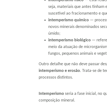
intemperismo físico
— está relaci
seja, materiais que antes tinham
suscetível ao fracionamento e qu
intemperismo químico
— process
novos minerais denominados sec
úmido;
intemperismo biológico
— refere
meio da atuação de microrganis
fungos, pequenos animais e veget
Outro detalhe que não deve passar de
intemperismo e erosão
. Trata-se de t
processos distintos.
Intemperismo
seria a fase inicial, no 
composição mineral.