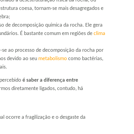
onado à desestruturação física da rocha, ou
 estrutura coesa, tornam-se mais desagregados e
ebra;
o de decomposição química da rocha. Ele gera
undários. É bastante comum em regiões de
clima
-se ao processo de decomposição da rocha por
mos devido ao seu
metabolismo
como bactérias,
ais.
spercebido
é saber a diferença entre
ermos diretamente ligados, contudo, há
qual ocorre a fragilização e o desgaste da