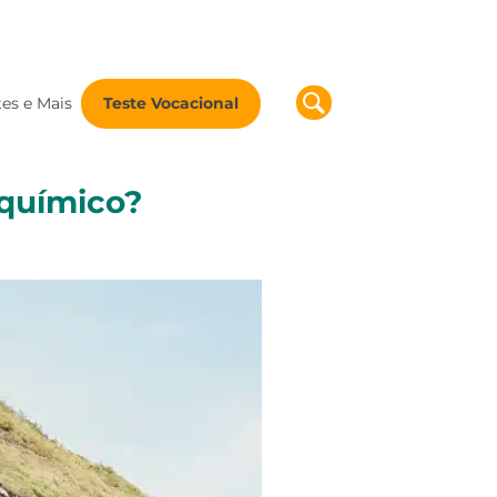
tes e Mais
Teste Vocacional
 químico?