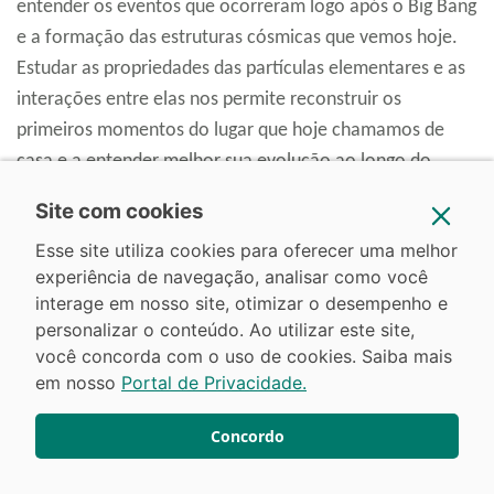
entender os eventos que ocorreram logo após o Big Bang
e a formação das estruturas cósmicas que vemos hoje.
Estudar as propriedades das partículas elementares e as
interações entre elas nos permite reconstruir os
primeiros momentos do lugar que hoje chamamos de
casa e a entender melhor sua evolução ao longo do
tempo.
Site com cookies
Esse site utiliza cookies para oferecer uma melhor
Precisamos falar ainda sobre o desenvolvimento de
experiência de navegação, analisar como você
tecnologias de detecção e análise que têm aplicações
interage em nosso site, otimizar o desempenho e
personalizar o conteúdo. Ao utilizar este site,
não apenas na física de alta energia, mas também em
você concorda com o uso de cookies. Saiba mais
outras áreas, como segurança nacional e medicina. Por
em nosso
Portal de Privacidade.
exemplo, os detectores de partículas desenvolvidos para
experimentos em física de partículas também são usados
Concordo
em aplicações médicas, como imagens de tomografia
por emissão de pósitrons (PET), proporcionando um