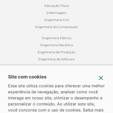
Educação Física
Enfermagem
Engenharia Civil
Engenharia da Computação
Engenharia Elétrica
Engenharia Mecânica
Engenharia de Produção
Engenharia de Software
Farmácia
Fisioterapia
Site com cookies
Jornalismo
Esse site utiliza cookies para oferecer uma melhor
Medicina Veterinária
experiência de navegação, analisar como você
Nutrição
interage em nosso site, otimizar o desempenho e
Odontologia
personalizar o conteúdo. Ao utilizar este site,
Relações Internacionais
você concorda com o uso de cookies. Saiba mais