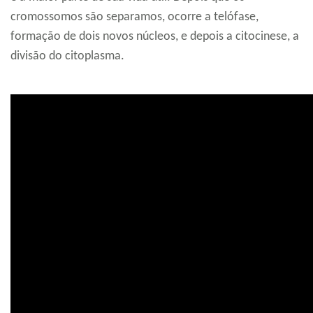
cromossomos são separamos, ocorre a telófase,
formação de dois novos núcleos, e depois a citocinese, a
divisão do citoplasma.