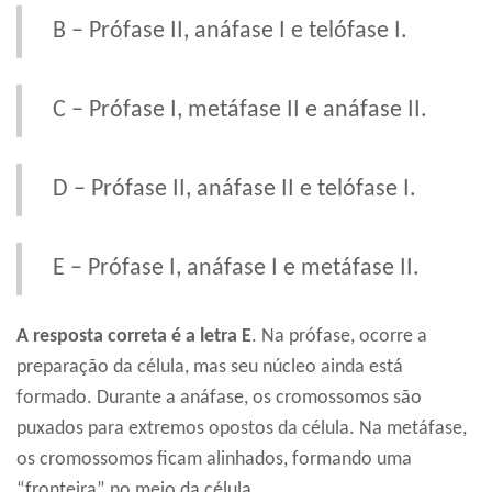
B – Prófase II, anáfase I e telófase I.
C – Prófase I, metáfase II e anáfase II.
D – Prófase II, anáfase II e telófase I.
E – Prófase I, anáfase I e metáfase II.
A resposta correta é a letra E
. Na prófase, ocorre a
preparação da célula, mas seu núcleo ainda está
formado. Durante a anáfase, os cromossomos são
puxados para extremos opostos da célula. Na metáfase,
os cromossomos ficam alinhados, formando uma
“fronteira” no meio da célula.