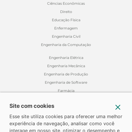
Ciências Econômicas
Direito
Educação Física
Enfermagem
Engenharia Civil
Engenharia da Computação
Engenharia Elétrica
Engenharia Mecânica
Engenharia de Produção
Engenharia de Software
Farmácia
Fisioterapia
Site com cookies
Jornalismo
Medicina Veterinária
Esse site utiliza cookies para oferecer uma melhor
experiência de navegação, analisar como você
Nutrição
interage em nosso site, otimizar o desempenho e
Odontologia