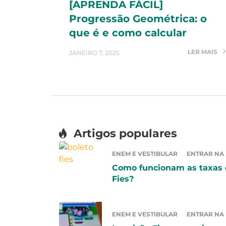
[APRENDA FÁCIL]
Progressão Geométrica: o
que é e como calcular
LER MAIS
JANEIRO 7, 2025
Artigos populares
ENEM E VESTIBULAR
ENTRAR NA
Como funcionam as taxas
Fies?
ENEM E VESTIBULAR
ENTRAR NA