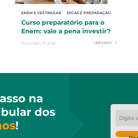
ENEM E VESTIBULAR
DICAS E PREPARAÇÃO
Curso preparatório para o
Enem: vale a pena investir?
LER MAIS
OUTUBRO 17, 2019
asso na
ibular dos
Digite se
hos
!