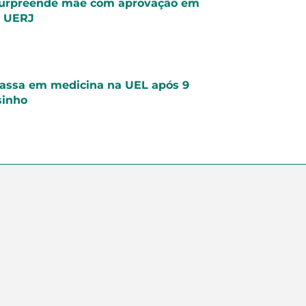
surpreende mãe com aprovação em
a UERJ
assa em medicina na UEL após 9
sinho