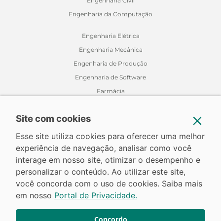
Engenharia Civil
Engenharia da Computação
Engenharia Elétrica
Engenharia Mecânica
Engenharia de Produção
Engenharia de Software
Farmácia
Fisioterapia
Site com cookies
Jornalismo
Medicina Veterinária
Esse site utiliza cookies para oferecer uma melhor
Nutrição
experiência de navegação, analisar como você
interage em nosso site, otimizar o desempenho e
Odontologia
personalizar o conteúdo. Ao utilizar este site,
Relações Internacionais
você concorda com o uso de cookies. Saiba mais
em nosso
Portal de Privacidade.
Concordo