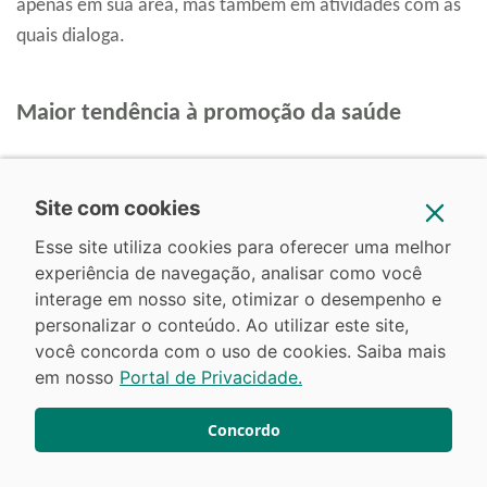
apenas em sua área, mas também em atividades com as
quais dialoga.
Maior tendência à promoção da saúde
A promoção à saúde tem sido pauta de inúmeras
políticas públicas, especialmente para evitar que a
Site com cookies
população adoeça com facilidade. Com isso, o
Esse site utiliza cookies para oferecer uma melhor
fisioterapeuta também pode exercer um trabalho todo
experiência de navegação, analisar como você
voltado a
atividades que despertem a consciência de
interage em nosso site, otimizar o desempenho e
personalizar o conteúdo. Ao utilizar este site,
pacientes e clientes
para evitar problemas debilitantes
você concorda com o uso de cookies. Saiba mais
no futuro.
em nosso
Portal de Privacidade.
Não à toa, vemos um crescimento grande de áreas como
Concordo
Quiropraxia, Fisioterapia Esportiva, Estética, entre