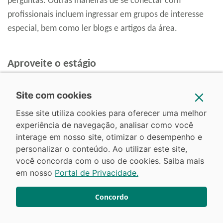
perguntas. Outras maneiras de se conectar com
profissionais incluem ingressar em grupos de interesse
especial, bem como ler blogs e artigos da área.
Aproveite o estágio
É possível encontrar um estágio para
trabalhar com
Site com cookies
Engenharia Elétrica antes de terminar a graduação
. Um
Esse site utiliza cookies para oferecer uma melhor
estágio oferece a oportunidade de ganhar experiência no
experiência de navegação, analisar como você
mundo real e, quem sabe, concluir um projeto que você
interage em nosso site, otimizar o desempenho e
pode mostrar em seu currículo quando estiver se
personalizar o conteúdo. Ao utilizar este site,
você concorda com o uso de cookies. Saiba mais
candidatando a vagas de emprego.
em nosso
Portal de Privacidade.
Normalmente, o estágio obrigatório supervisionado é
Concordo
uma matéria oferecida na grade curricular nos últimos
semestres de curso. Mas você também pode buscar um