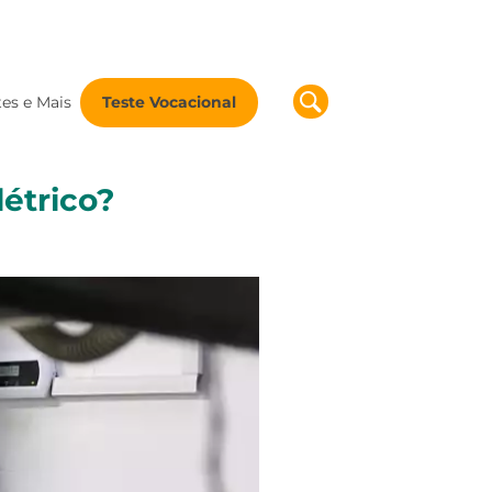
tes e Mais
Teste Vocacional
étrico?